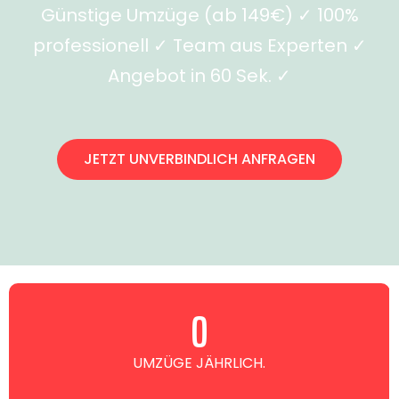
Günstige Umzüge (ab 149€) ✓ 100%
professionell ✓ Team aus Experten ✓
Angebot in 60 Sek. ✓
JETZT UNVERBINDLICH ANFRAGEN
0
UMZÜGE JÄHRLICH.