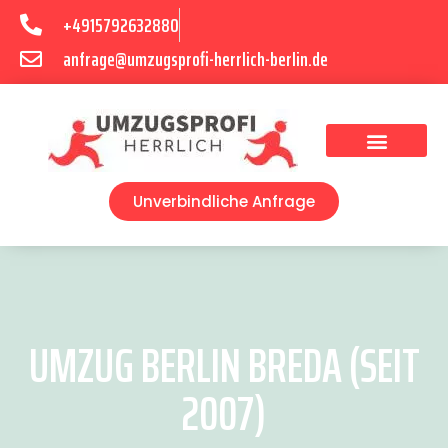
+4915792632880
anfrage@umzugsprofi-herrlich-berlin.de
Umzugsunternehmen Berlin
Unverbindliche Anfrage
UMZUG BERLIN BREDA (SEIT
2007)