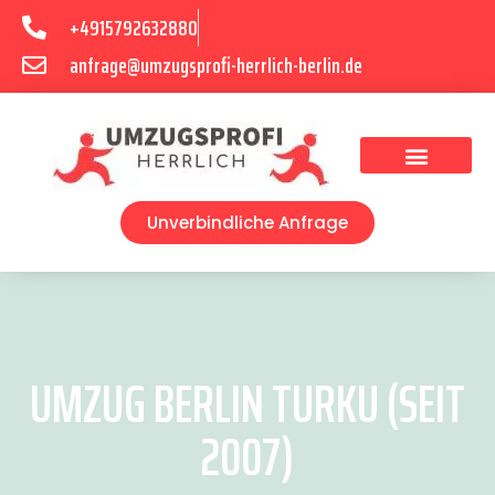
+4915792632880
anfrage@umzugsprofi-herrlich-berlin.de
Umzugsunternehmen Berlin
Unverbindliche Anfrage
UMZUG BERLIN TURKU (SEIT
2007)