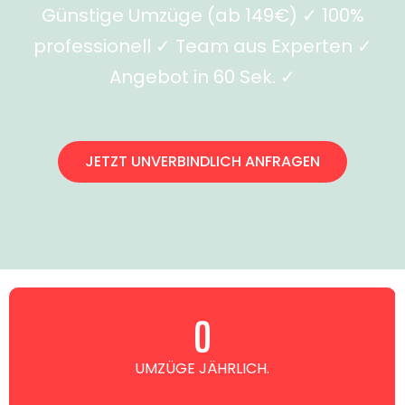
Günstige Umzüge (ab 149€) ✓ 100%
professionell ✓ Team aus Experten ✓
Angebot in 60 Sek. ✓
JETZT UNVERBINDLICH ANFRAGEN
0
UMZÜGE JÄHRLICH.