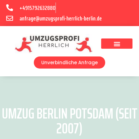
+4915792632880
anfrage@umzugsprofi-herrlich-berlin.de
Umzugsunternehmen Berlin
Unverbindliche Anfrage
UMZUG BERLIN POTSDAM (SEIT
2007)