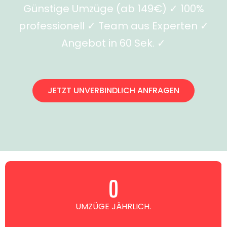
Günstige Umzüge (ab 149€) ✓ 100%
professionell ✓ Team aus Experten ✓
Angebot in 60 Sek. ✓
JETZT UNVERBINDLICH ANFRAGEN
0
UMZÜGE JÄHRLICH.