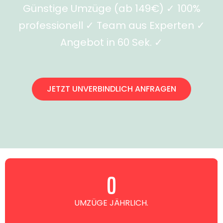
Günstige Umzüge (ab 149€) ✓ 100%
professionell ✓ Team aus Experten ✓
Angebot in 60 Sek. ✓
JETZT UNVERBINDLICH ANFRAGEN
0
UMZÜGE JÄHRLICH.