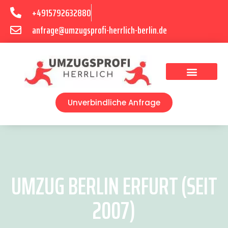
+4915792632880
anfrage@umzugsprofi-herrlich-berlin.de
Umzugsunternehmen Berlin
Unverbindliche Anfrage
UMZUG BERLIN ERFURT (SEIT
2007)