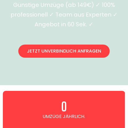
Günstige Umzüge (ab 149€) ✓ 100%
professionell ✓ Team aus Experten ✓
Angebot in 60 Sek. ✓
JETZT UNVERBINDLICH ANFRAGEN
0
UMZÜGE JÄHRLICH.