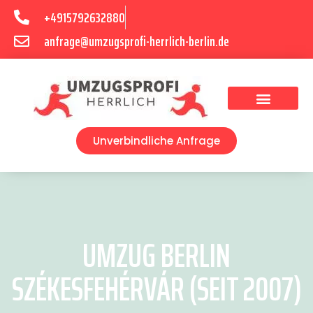
+4915792632880
anfrage@umzugsprofi-herrlich-berlin.de
Umzugsunternehmen Berlin
Unverbindliche Anfrage
UMZUG BERLIN
SZÉKESFEHÉRVÁR (SEIT 2007)