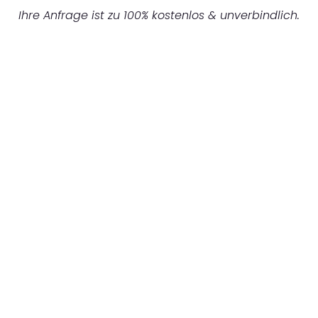
Ihre Anfrage ist zu 100% kostenlos & unverbindlich.
UNVERBINDLICHES ANGEBOT IN
UNTER 60 SEKUNDEN
:
Machen Sie sich bereit für einen
reibungslosen & sorgenfreien Umzug in Berlin:
Erleben Sie, wie unser Expertenteam Ihren
Umzug schnell, sicher und effizient gestaltet.
Lassen Sie uns den schweren Teil
übernehmen & freuen Sie sich auf einen
entspannten und kostengünstigen Servive!