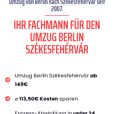
Umzug von Berlin nach Székesfehérvár seit
2007.
IHR FACHMANN FÜR DEN
UMZUG BERLIN
SZÉKESFEHÉRVÁR
Umzug Berlin Székesfehérvár
ab
149€
.
⌀
113,50€ Kosten
sparen.
Express-Abwicklung in
unter 24