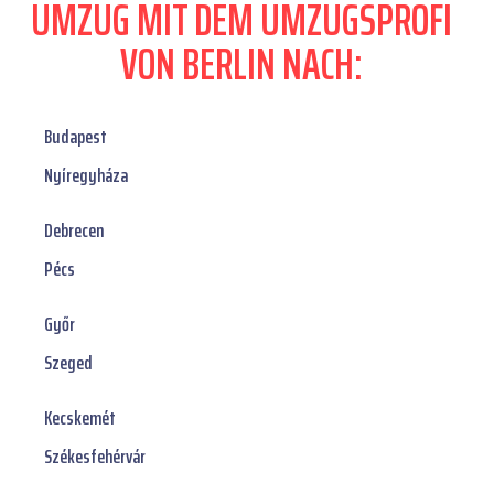
UMZUG MIT DEM UMZUGSPROFI
VON BERLIN NACH:
Budapest
Nyíregyháza
Debrecen
Pécs
Győr
Szeged
Kecskemét
Székesfehérvár