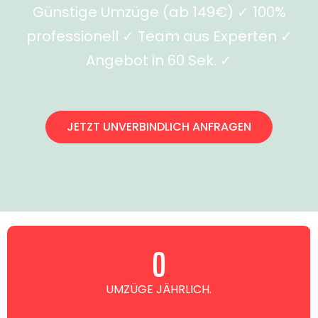
Günstige Umzüge (ab 149€) ✓ 100%
professionell ✓ Team aus Experten ✓
Angebot in 60 Sek. ✓
JETZT UNVERBINDLICH ANFRAGEN
0
UMZÜGE JÄHRLICH.