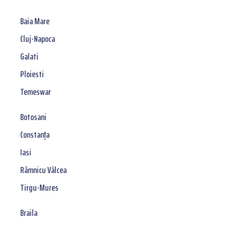
Baia Mare
Cluj-Napoca
Galati
Ploiesti
Temeswar
Botosani
Constanța
Iasi
Râmnicu Vâlcea
Tirgu-Mures
Braila