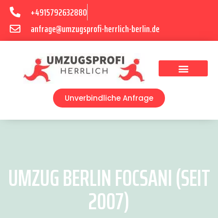
+4915792632880
anfrage@umzugsprofi-herrlich-berlin.de
Umzugsunternehmen Berlin
Unverbindliche Anfrage
UMZUG BERLIN FOCSANI (SEIT
2007)