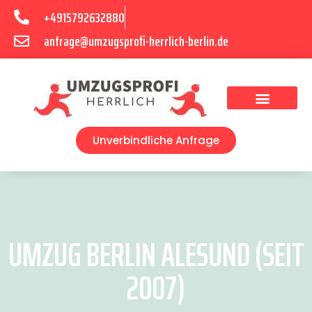
+4915792632880
anfrage@umzugsprofi-herrlich-berlin.de
Umzugsunternehmen Berlin
Unverbindliche Anfrage
UMZUG BERLIN ALESUND (SEIT
2007)