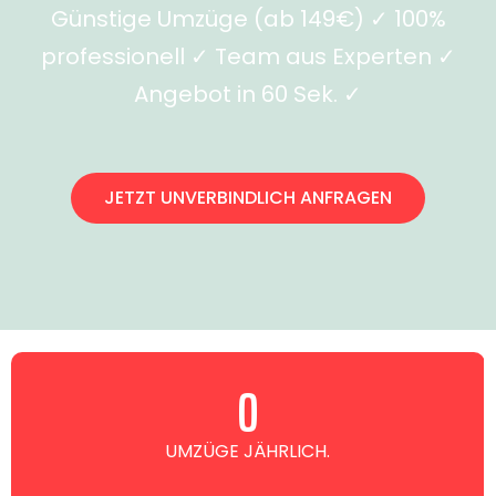
Günstige Umzüge (ab 149€) ✓ 100%
professionell ✓ Team aus Experten ✓
Angebot in 60 Sek. ✓
JETZT UNVERBINDLICH ANFRAGEN
0
UMZÜGE JÄHRLICH.