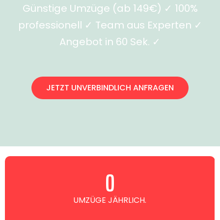
Günstige Umzüge (ab 149€) ✓ 100%
professionell ✓ Team aus Experten ✓
Angebot in 60 Sek. ✓
JETZT UNVERBINDLICH ANFRAGEN
0
UMZÜGE JÄHRLICH.