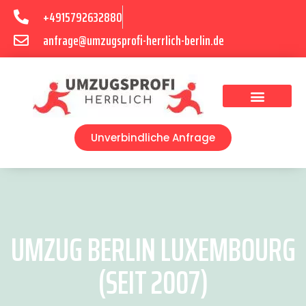
+4915792632880
anfrage@umzugsprofi-herrlich-berlin.de
Umzugsunternehmen Berlin
Unverbindliche Anfrage
UMZUG BERLIN LUXEMBOURG
(SEIT 2007)