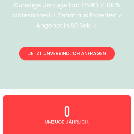
Günstige Umzüge (ab 149€) ✓ 100%
professionell ✓ Team aus Experten ✓
Angebot in 60 Sek. ✓
JETZT UNVERBINDLICH ANFRAGEN
0
UMZÜGE JÄHRLICH.