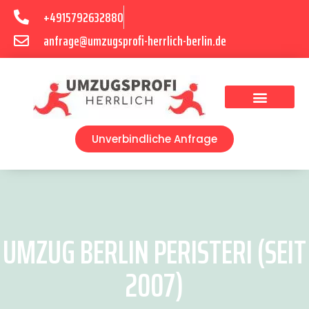
+4915792632880
anfrage@umzugsprofi-herrlich-berlin.de
Umzugsunternehmen Berlin
Unverbindliche Anfrage
UMZUG BERLIN PERISTERI (SEIT
2007)