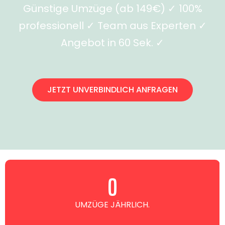
Günstige Umzüge (ab 149€) ✓ 100%
professionell ✓ Team aus Experten ✓
Angebot in 60 Sek. ✓
JETZT UNVERBINDLICH ANFRAGEN
0
UMZÜGE JÄHRLICH.