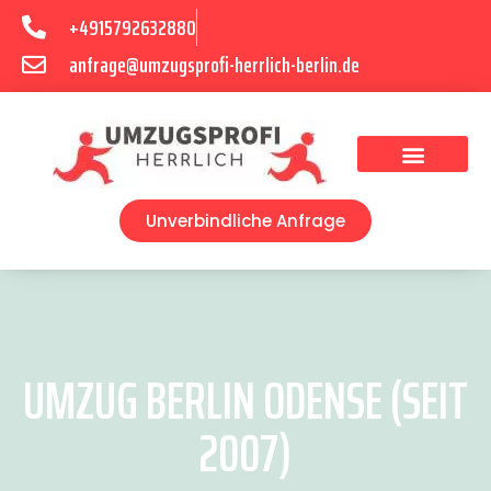
+4915792632880
anfrage@umzugsprofi-herrlich-berlin.de
Umzugsunternehmen Berlin
Unverbindliche Anfrage
UMZUG BERLIN ODENSE (SEIT
2007)